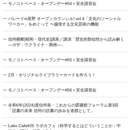
モノコトベース・オープンデー#54＋安全講習会
パレードin長野 オープンカウンシル! vol.4「文化のソーシャル
ワーカー」をめぐって 〜越境する文化芸術の機能
信州横断[昭和・現代史]講座／講演「歴史的類似性から読み解く
―ガザ・ウクライナ・満洲―」
モノコトベース・オープンデー#55＋安全講習会
2月・オリジナルライブラリーカードを作ろう！
モノコトベース・オープンデー#56＋安全講習会
令和6年(2024)度信州発・これからの図書館フォーラム第3回
「読書の未来 信州の読書の歩みを道標として」
Labo.Cafe#25 ラボカフェ（科学するとはどういうことか：中