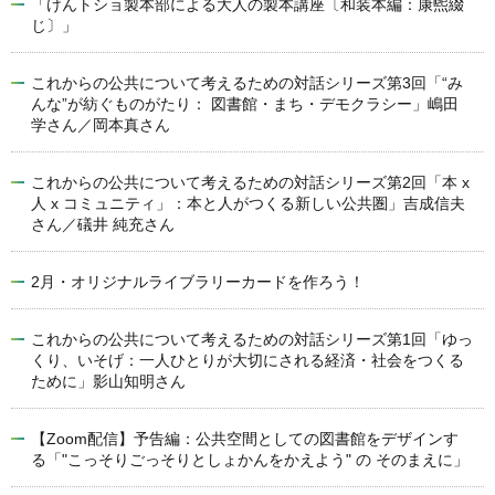
「けんトショ製本部による大人の製本講座〔和装本編：康煕綴
じ〕」
これからの公共について考えるための対話シリーズ第3回「“み
んな”が紡ぐものがたり： 図書館・まち・デモクラシー」嶋田
学さん／岡本真さん
これからの公共について考えるための対話シリーズ第2回「本 x
人 x コミュニティ」：本と人がつくる新しい公共圏」吉成信夫
さん／礒井 純充さん
2月・オリジナルライブラリーカードを作ろう！
これからの公共について考えるための対話シリーズ第1回「ゆっ
くり、いそげ：一人ひとりが大切にされる経済・社会をつくる
ために」影山知明さん
【Zoom配信】予告編：公共空間としての図書館をデザインす
る「"こっそりごっそりとしょかんをかえよう" の そのまえに」