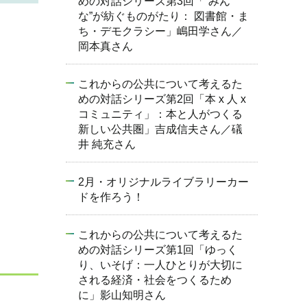
めの対話シリーズ第3回「“みん
な”が紡ぐものがたり： 図書館・ま
ち・デモクラシー」嶋田学さん／
岡本真さん
これからの公共について考えるた
めの対話シリーズ第2回「本 x 人 x
コミュニティ」：本と人がつくる
新しい公共圏」吉成信夫さん／礒
井 純充さん
2月・オリジナルライブラリーカー
ドを作ろう！
これからの公共について考えるた
めの対話シリーズ第1回「ゆっく
り、いそげ：一人ひとりが大切に
される経済・社会をつくるため
に」影山知明さん