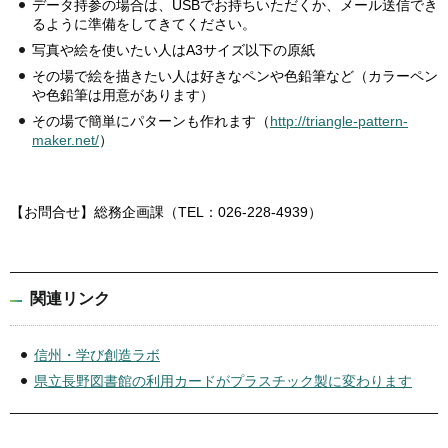
データ持参の場合は、USBでお持ちいただくか、メール送信でき
るように準備をしてきてください。
写真や絵を使いたい人はA3サイズ以下の原紙
その場で絵を描きたい人は好きなペンや色鉛筆など（カラーペン
や色鉛筆は用意があります）
その場で簡単にパターンも作れます（
http://triangle-pattern-
maker.net/
）
【お問合せ】総務企画課（TEL：026-228-4939）
関連リンク
信州・学び創造ラボ
県立長野図書館の利用カードがプラスチック製に変わります