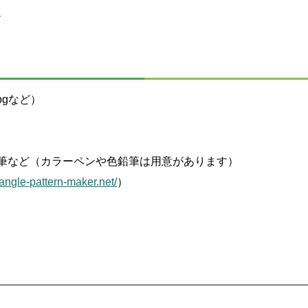
。
pgなど）
筆など（カラーペンや色鉛筆は用意があります）
riangle-pattern-maker.net/
）