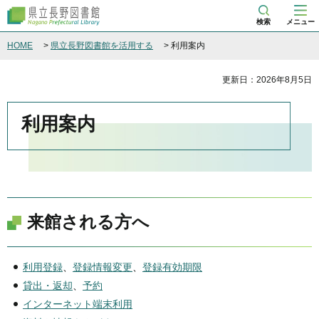
県立長野図書館
検索
メニュー
HOME
>
県立長野図書館を活用する
> 利用案内
更新日：2026年8月5日
利用案内
来館される方へ
利用登録
、
登録情報変更
、
登録有効期限
貸出・返却
、
予約
インターネット端末利用