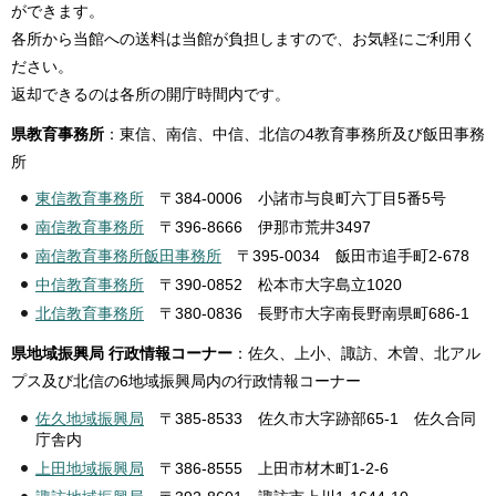
ができます。
各所から当館への送料は当館が負担しますので、お気軽にご利用く
ださい。
返却できるのは各所の開庁時間内です。
県教育事務所
：東信、南信、中信、北信の4教育事務所及び飯田事務
所
東信教育事務所
〒384-0006 小諸市与良町六丁目5番5号
南信教育事務所
〒396-8666 伊那市荒井3497
南信教育事務所飯田事務所
〒395-0034 飯田市追手町2-678
中信教育事務所
〒390-0852 松本市大字島立1020
北信教育事務所
〒380-0836 長野市大字南長野南県町686-1
県地域振興局 行政情報コーナー
：佐久、上小、諏訪、木曽、北アル
プス及び北信の6地域振興局内の行政情報コーナー
佐久地域振興局
〒385-8533 佐久市大字跡部65-1 佐久合同
庁舎内
上田地域振興局
〒386-8555 上田市材木町1-2-6