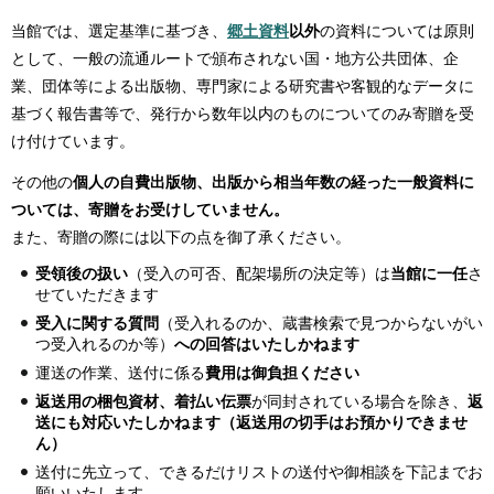
当館では、選定基準に基づき、
郷土資料
以外
の資料については原則
として、一般の流通ルートで頒布されない国・地方公共団体、企
業、団体等による出版物、専門家による研究書や客観的なデータに
基づく報告書等で、発行から数年以内のものについてのみ寄贈を受
け付けています。
その他の
個人の自費出版物、出版から相当年数の経った一般資料に
ついては、寄贈をお受けしていません。
また、寄贈の際には以下の点を御了承ください。
受領後の扱い
（受入の可否、配架場所の決定等）は
当館に一任
さ
せていただきます
受入に関する質問
（受入れるのか、蔵書検索で見つからないがい
つ受入れるのか等）
への回答はいたしかねます
運送の作業、送付に係る
費用は御負担ください
返送用の梱包資材、着払い伝票
が同封されている場合を除き、
返
送にも対応いたしかねます（返送用の切手はお預かりできませ
ん）
送付に先立って、できるだけリストの送付や御相談を下記までお
願いいたします。