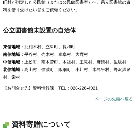
町村が指定した公民館（または公民館図書室）へ、県立図書館の資
料を借り受けたい旨をご依頼ください。
公立図書館未設置の自治体
東信地域：
北相木村、立科町、長和町
南信地域：
平谷村、売木村、泰阜村、大鹿村
中信地域：
上松町、南木曽町、木祖村、王滝村、麻績村、生坂村
北信地域：
高山村、信濃町、飯綱町、小川村、木島平村、野沢温泉
村、栄村
【お問合せ先】資料情報課 TEL：026-228-4921
ページの先頭へ戻る
資料寄贈について