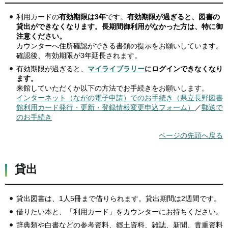
利用カードの
有効期限は3年
です。
有効期限が過ぎると、図書の
貸出ができなくなります。長期間御利用がなかった方は、特に御
注意ください。
カウンターへ住所確認ができる書類の提示をお願いしています。
確認後、有効期限が3年延長されます。
有効期限が過ぎると、
マイライブラリー
にログインできなくなり
ます。
来館していただくか以下の方法でお手続きをお願いします。
インターネット（ながの電子申請）でのお手続き（県立長野図書
館利用カード発行・更新・登録情報変更申込フォーム）
／
郵送で
のお手続き
ページの先頭へ戻る
貸出
貸出図書は、1人5冊まで借りられます。貸出期間は2週間です。
借りたい本と、「利用カード」をカウンターにお持ちください。
辞典類や白書などの参考資料、郷土資料、雑誌、新聞、貴重資料