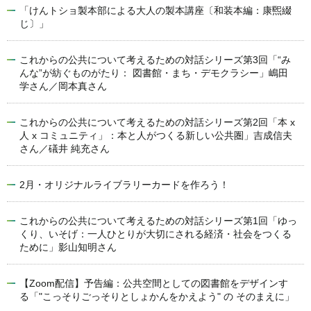
「けんトショ製本部による大人の製本講座〔和装本編：康煕綴
じ〕」
これからの公共について考えるための対話シリーズ第3回「“み
んな”が紡ぐものがたり： 図書館・まち・デモクラシー」嶋田
学さん／岡本真さん
これからの公共について考えるための対話シリーズ第2回「本 x
人 x コミュニティ」：本と人がつくる新しい公共圏」吉成信夫
さん／礒井 純充さん
2月・オリジナルライブラリーカードを作ろう！
これからの公共について考えるための対話シリーズ第1回「ゆっ
くり、いそげ：一人ひとりが大切にされる経済・社会をつくる
ために」影山知明さん
【Zoom配信】予告編：公共空間としての図書館をデザインす
る「"こっそりごっそりとしょかんをかえよう" の そのまえに」