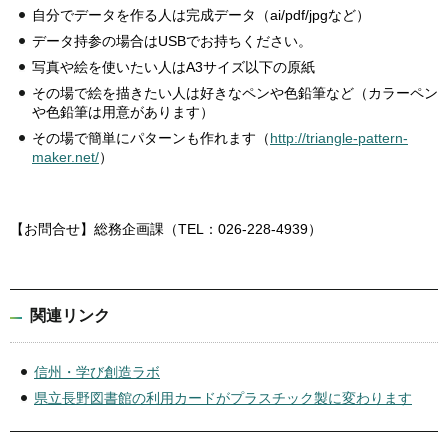
自分でデータを作る人は完成データ（ai/pdf/jpgなど）
データ持参の場合はUSBでお持ちください。
写真や絵を使いたい人はA3サイズ以下の原紙
その場で絵を描きたい人は好きなペンや色鉛筆など（カラーペン
や色鉛筆は用意があります）
その場で簡単にパターンも作れます（
http://triangle-pattern-
maker.net/
）
【お問合せ】総務企画課（TEL：026-228-4939）
関連リンク
信州・学び創造ラボ
県立長野図書館の利用カードがプラスチック製に変わります