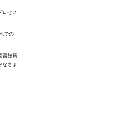
プロセス
地での
図書館資
みなさま