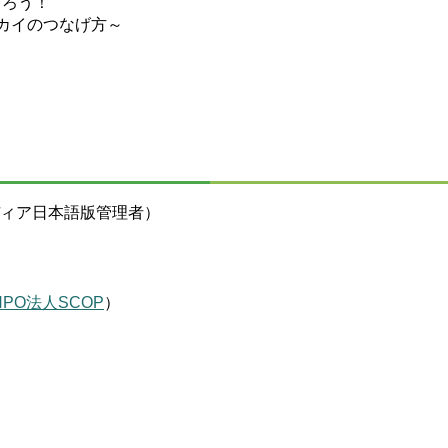
くろう！
カイのつなげ方～
ペディア日本語版管理者）
NPO法人SCOP
）