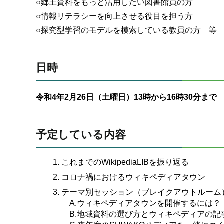
○郷土資料をもっと活用したい図書館員の方
○情報リテラシーを向上させる役目を担う方
○探究型学習のモデルを模索している教員の方 等
日時
令和4年2月26日（土曜日）13時から16時30分まで
予定している内容
これまでのWikipediaLIBを振り返る
コロナ禍におけるウィキペディアタウン
テーマ別セッション（ブレイクアウトルーム
A.ウィキペディアタウンを開催するには？
B.地域資料の選び方とウィキペディアの記