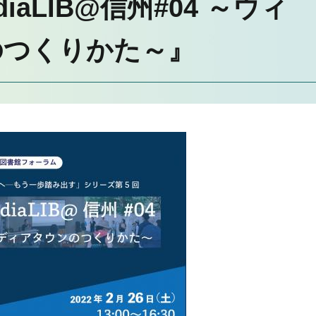
diaLIB@信州#04 ～ウィ
のつくりかた～』