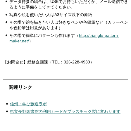
データ持参の場合は、USBでお持ちいただくか、メール送信でき
るように準備をしてきてください。
写真や絵を使いたい人はA3サイズ以下の原紙
その場で絵を描きたい人は好きなペンや色鉛筆など（カラーペン
や色鉛筆は用意があります）
その場で簡単にパターンも作れます（
http://triangle-pattern-
maker.net/
）
【お問合せ】総務企画課（TEL：026-228-4939）
関連リンク
信州・学び創造ラボ
県立長野図書館の利用カードがプラスチック製に変わります