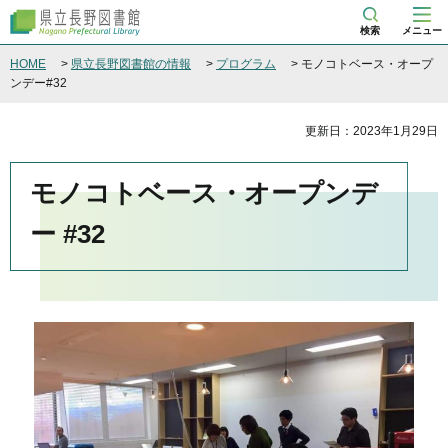
県立長野図書館
検索
メニュー
HOME
>
県立長野図書館の情報
>
プログラム
> モノコトベース・オープ
ンデー#32
更新日：2023年1月29日
モノコトベース・オープンデ
ー #32