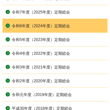
令和7年度（2025年度）定期総会
令和6年度（2024年度）定期総会
令和5年度（2023年度）定期総会
令和4年度（2022年度）定期総会
令和3年度（2021年度）定期総会
令和2年度（2020年度）定期総会
令和元年度（2019年度）定期総会
平成30年度（2018年度）定期総会