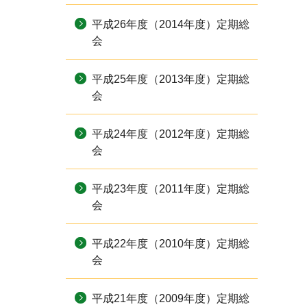
平成26年度（2014年度）定期総
会
平成25年度（2013年度）定期総
会
平成24年度（2012年度）定期総
会
平成23年度（2011年度）定期総
会
平成22年度（2010年度）定期総
会
平成21年度（2009年度）定期総