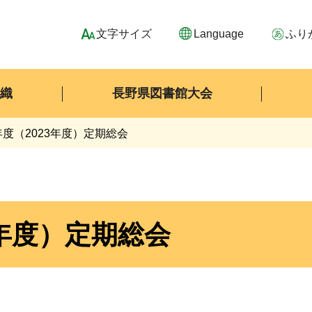
文字サイズ
Language
ふり
組織
長野県図書館大会
年度（2023年度）定期総会
3年度）定期総会