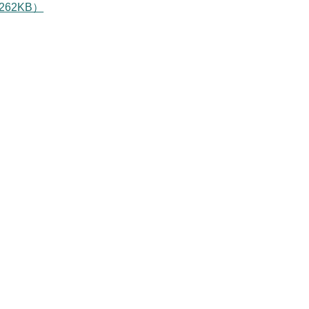
62KB）