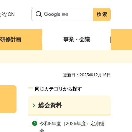
がなON
サイト内検索
研修計画
事業・会議
更新日：2025年12月16日
同じカテゴリから探す
総会資料
令和8年度（2026年度）定期総
会