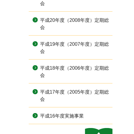
会
平成20年度（2008年度）定期総
会
平成19年度（2007年度）定期総
会
平成18年度（2006年度）定期総
会
平成17年度（2005年度）定期総
会
平成16年度実施事業