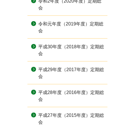
令和2年度（2020年度）定期総
会
令和元年度（2019年度）定期総
会
平成30年度（2018年度）定期総
会
平成29年度（2017年度）定期総
会
平成28年度（2016年度）定期総
会
平成27年度（2015年度）定期総
会