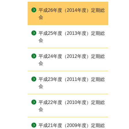
平成26年度（2014年度）定期総
会
平成25年度（2013年度）定期総
会
平成24年度（2012年度）定期総
会
平成23年度（2011年度）定期総
会
平成22年度（2010年度）定期総
会
平成21年度（2009年度）定期総