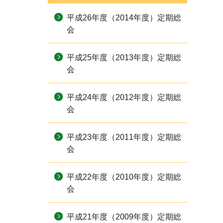
平成26年度（2014年度）定期総
会
平成25年度（2013年度）定期総
会
平成24年度（2012年度）定期総
会
平成23年度（2011年度）定期総
会
平成22年度（2010年度）定期総
会
平成21年度（2009年度）定期総