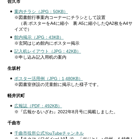
​​​​​佐久市
案内チラシ（JPG：50KB）
※図書館行事案内コーナーにチラシとして設置
（表:ポスターをA4に縮小 裏:A5に縮小したQA2枚をA4サ
イズで）
館内掲示（JPG：43KB）
※玄関はじめ館内にポスター掲示
記入机レイアウト（JPG：42KB）
※申し込み記入用机の案内
生坂村
ポスター活用例（JPG：1,480KB）
※図書室併設の児童館に掲示した様子です。
軽井沢町
広報誌（PDF：492KB）
※『広報かるいざわ』2022年8月号に掲載しました。
千曲市
千曲市役所公式YouTubeチャンネル