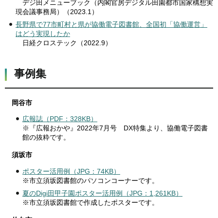
デジ田メニューブック（内閣官房デジタル田園都市国家構想実
現会議事務局）（2023.1）
長野県で77市町村と県が協働電子図書館、全国初「協働運営」
はどう実現したか
日経クロステック（2022.9）
事例集
岡谷市
広報誌（PDF：328KB）
※『広報おかや』2022年7月号 DX特集より、協働電子図書
館の抜粋です。
須坂市
ポスター活用例（JPG：74KB）
※市立須坂図書館のパソコンコーナーです。
夏のDigi田甲子園ポスター活用例（JPG：1,261KB）
※市立須坂図書館で作成したポスターです。