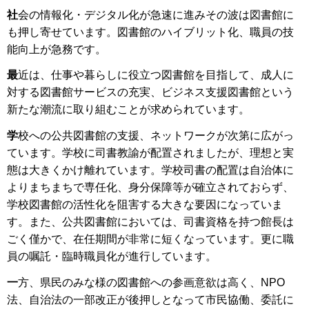
社
会の情報化・デジタル化が急速に進みその波は図書館に
も押し寄せています。図書館のハイブリット化、職員の技
能向上が急務です。
最
近は、仕事や暮らしに役立つ図書館を目指して、成人に
対する図書館サービスの充実、ビジネス支援図書館という
新たな潮流に取り組むことが求められています。
学
校への公共図書館の支援、ネットワークが次第に広がっ
ています。学校に司書教諭が配置されましたが、理想と実
態は大きくかけ離れています。学校司書の配置は自治体に
よりまちまちで専任化、身分保障等が確立されておらず、
学校図書館の活性化を阻害する大きな要因になっていま
す。また、公共図書館においては、司書資格を持つ館長は
ごく僅かで、在任期間が非常に短くなっています。更に職
員の嘱託・臨時職員化が進行しています。
一
方、県民のみな様の図書館への参画意欲は高く、NPO
法、自治法の一部改正が後押しとなって市民協働、委託に