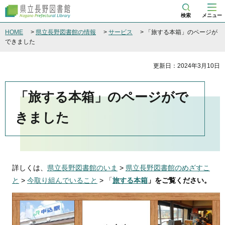
県立長野図書館
検索
メニュー
HOME
>
県立長野図書館の情報
>
サービス
> 「旅する本箱」のページが
できました
更新日：2024年3月10日
「旅する本箱」のページがで
きました
詳しくは、
県立長野図書館のいま
>
県立長野図書館のめざすこ
と
>
今取り組んでいること
> 「
旅する本箱
」をご覧ください。