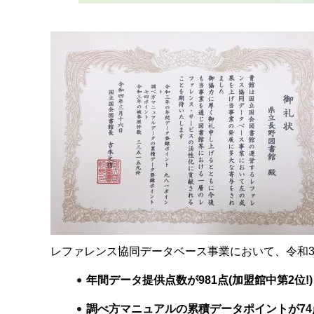
レファレンス協同データベース事業において、令和
年間データ提供点数が981点(加盟館中第2位!)
調べ方マニュアルの累積データポイントが74