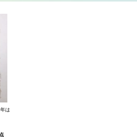
3年は
点