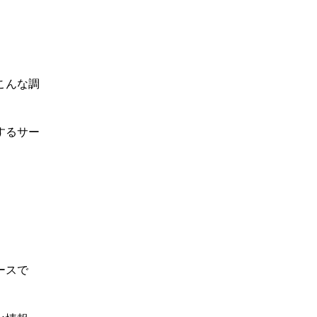
こんな調
するサー
ースで