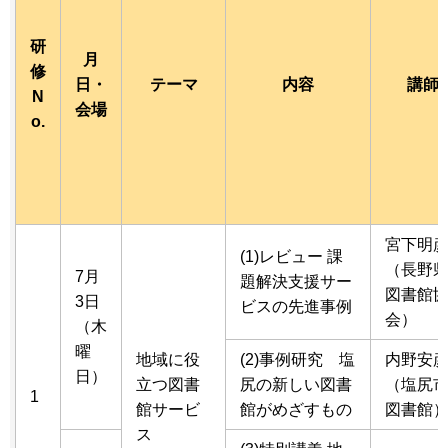
研
月
修
日・
テーマ
内容
講師
N
会場
o.
宮下明
(1)レビュー 課
（長野
7月
題解決支援サー
図書館
3日
ビスの先進事例
会）
（木
曜
地域に役
(2)事例研究 塩
内野安
日）
立つ図書
尻の新しい図書
（塩尻
1
館サービ
館がめざすもの
図書館
ス