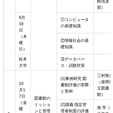
館倶楽
部）
9月
①コンピュータ
18
の基礎知識
日
（木
②情報社会の基
曜
礎知識
日）
松本
③データベー
大学
ス・試験対策
三村敦
(1)事例研究 図
（座間
10
書館評価の実際
立図書
月1
と実例
館）
7日
図書館の
（金
ミッショ
(2)講義 指定管
南 学（
曜
ンと管理
理者制度の評価