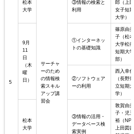
松本
③情報の検索と
郎（上
大学
利用
女子短
大学）
篠原由
子（松
①インターネッ
9月
大学松
トの基礎知識
11
短期大
日
部）
サーチャ
（木
ーのため
西入幸
曜
の情報検
②ソフトウェア
（長野
日）
5
索スキル
ーの利用
立短期
アップ講
学）
習会
敦賀由
子・児
③情報の活用・
松本
裕（NP
データベース検
大学
上田図
索実例