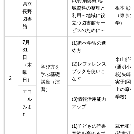
(3)特別講義 地
県立
域資料の整理と
根本 彰
長野
利用～地域に役
（東京
図書
立つ図書館サー
学）
館
ビスのために～
7月
(1)調べ学習の進
31
め方
日
米山郁
(2)レファレンス
（木
学び方を
(通明小
ブックを使いこ
曜
学ぶ基礎
校)矢崎
2
なす
日）
講座（演
実子(岡
習）
上の原
エコ
学校)
ール
(3)情報活用能力
みよ
アップ
た
(1)子どもの読書
蔵元和
意欲を高めるブ
(読書活