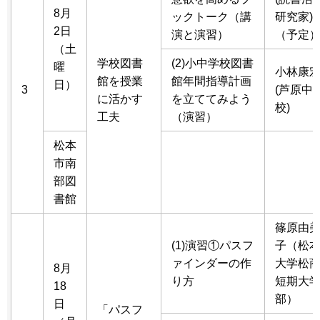
8月
ックトーク（講
研究家)
2日
演と演習）
（予定
（土
学校図書
(2)小中学校図書
曜
小林康
館を授業
館年間指導計画
日）
3
(芦原中
に活かす
を立ててみよう
校)
工夫
（演習）
松本
市南
部図
書館
篠原由
(1)演習①パスフ
子（松
ァインダーの作
大学松
8月
り方
短期大
18
部）
日
「パスフ