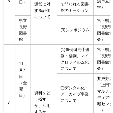
6
浜市立
日）
運営に対
で問われる図書
学）
する評価
館のミッション
について
県立
宮下明
長野
（長野
(3)シンポジウム
図書
図書館
館
会）
(1)事例研究①復
宮下明
刻・翻刻、マイ
（長野
クロフィルム化
図書館
11
について
会）
月7
日
井戸芳
（金
（上田
②デジタル化・
曜
マルチ
資料をど
アーカイブ事業
日）
ディア
う残す
について
7
報セン
か、活用
ー）
するか