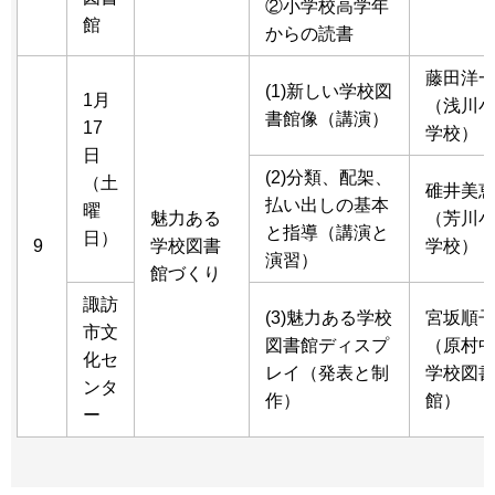
②小学校高学年
館
からの読書
藤田洋
(1)新しい学校図
1月
（浅川
書館像（講演）
17
学校）
日
(2)分類、配架、
（土
碓井美
払い出しの基本
曜
魅力ある
（芳川
と指導（講演と
日）
9
学校図書
学校）
演習）
館づくり
諏訪
(3)魅力ある学校
宮坂順
市文
図書館ディスプ
（原村
化セ
レイ（発表と制
学校図
ンタ
作）
館）
ー