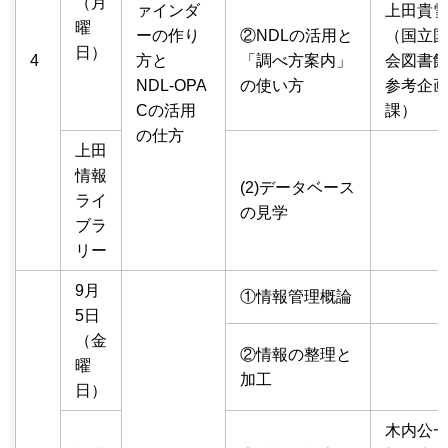
（月
ァインダ
上田貴
曜
ーの作り
②NDLの活用と
（国立
日）
4
方と
「調べ方案内」
会図書
NDL-OPA
の使い方
参考企
Cの活用
課）
の仕方
上田
情報
(2)データベース
ライ
の見学
ブラ
リー
9月
①情報管理概論
5日
（金
②情報の整理と
曜
加工
日）
木内公