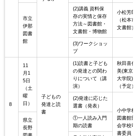
(2)講義 資料保
小松芳
存の実情と保存
市立
（松本
方法～図書館・
伊那
文書館
文書館・博物館
図書
館
(3)ワークショッ
プ
(1)読書と子ども
秋田喜
11
の発達との関わ
美(東京
月1
りについて（講
大学院)
5日
演）
（予定
（土
曜
子どもの
(2)発達に応じた
日）
8
発達と読
選書（発表）
小中学
書
①一人読み入門
図書館
県立
期の読書
会学校
長野
書委員
図書