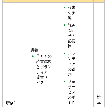
読書
の実
態
読み
聞か
せの
必要
性
講義
ボラ
子どもの
ンテ
読書体験
ィア
とボラン
の役
ティア・
割
児童サー
児童
ビス
サー
ビス
松
の重
要性
研修1
本