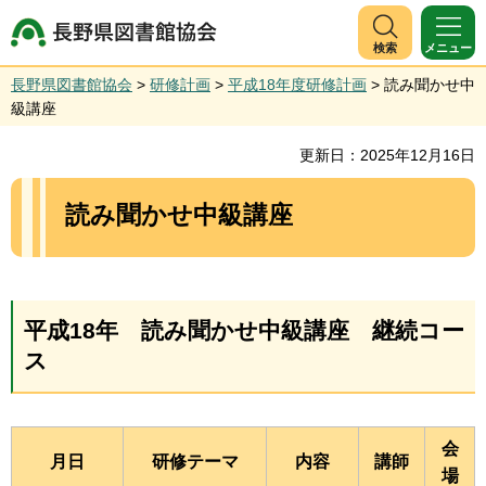
長野県図書館協会
検索
メニュー
長野県図書館協会
>
研修計画
>
平成18年度研修計画
> 読み聞かせ中
級講座
更新日：2025年12月16日
読み聞かせ中級講座
平成18年 読み聞かせ中級講座 継続コー
ス
会
月日
研修テーマ
内容
講師
場