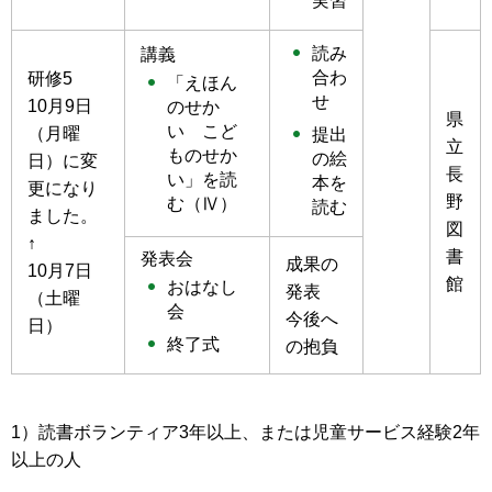
実習
読み
講義
合わ
研修5
「えほん
せ
10月9日
のせか
県
い こど
（月曜
提出
立
ものせか
の絵
日）に変
長
い」を読
本を
更になり
野
む（Ⅳ）
読む
ました。
図
↑
書
発表会
成果の
10月7日
館
おはなし
発表
（土曜
会
今後へ
日）
終了式
の抱負
1）読書ボランティア3年以上、または児童サービス経験2年
以上の人