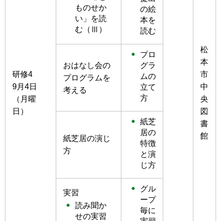
ものせか
の絵
い」を読
本を
む（Ⅲ）
読む
松
プロ
本
おはなし会の
グラ
研修4
市
ムの
プログラムを
9月4日
中
立て
考える
方
（月曜
央
日）
図
紙芝
書
居の
館
紙芝居の演じ
特徴
方
と演
じ方
グル
実習
ープ
読み聞か
毎に
せの実習