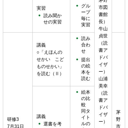
茅野
グル
市図
実習
ープ
書館
読み聞か
毎に
長）
せの実習
実習
牛山
貞世
読み
（読
合わ
講義
書ア
せ
○「えほんの
ドバ
せかい こど
提出
イザ
の絵
ものせかい」
ー）
本を
を読む（Ⅱ）
読む
山浦
美幸
絵本
（読
の比
書ア
較
ドバ
同タ
茅
イザ
講義
イト
研修3
野
ー）
ルの
選書を考
7月31日
市