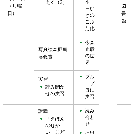
本
える（2）
（月曜
図
三び
日）
書
きの
館
こぶ
た他
今森
光彦
写真絵本原画
の世
展鑑賞
界
グル
実習
ープ
読み聞か
毎に
せの実習
実習
読み
講義
合わ
「えほん
せ
のせか
い こど
提出