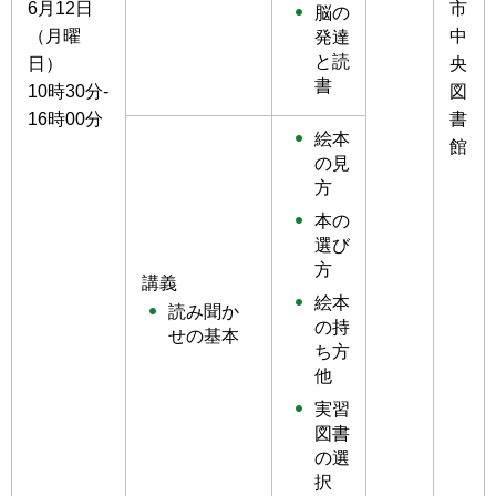
6月12日
市
脳の
（月曜
中
発達
と読
日）
央
書
10時30分-
図
16時00分
書
絵本
館
の見
方
本の
選び
方
講義
絵本
読み聞か
の持
せの基本
ち方
他
実習
図書
の選
択