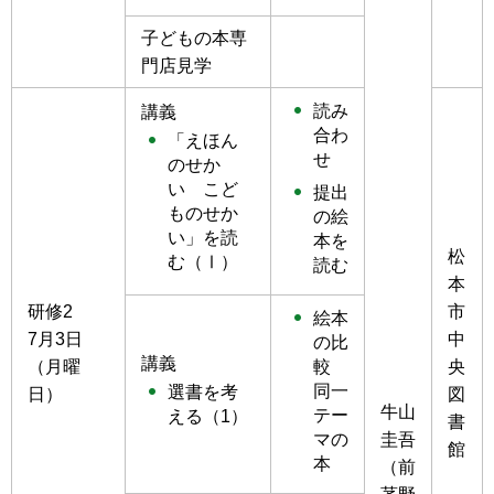
子どもの本専
門店見学
読み
講義
合わ
「えほん
せ
のせか
い こど
提出
ものせか
の絵
い」を読
本を
松
む（Ⅰ）
読む
本
研修2
市
絵本
7月3日
中
の比
講義
（月曜
央
較
同一
選書を考
日）
図
牛山
テー
える（1）
書
圭吾
マの
館
本
（前