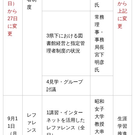
日）
から
氏
度
から
上記
常務
27日
に変
理
に変
更
事・
更
3県下における図
事務
書館経営と指定管
局長
理者制度の状況
宮下
明彦
氏
4見学・グループ
討議
昭和
女子
1講習・インター
レフ
大学
9月1
生涯
ネットを活用した
ァレ
教授
1日
学習
レファレンス（全
ンス
大串
（月
推進