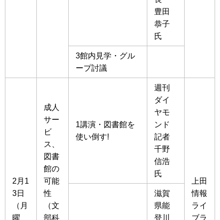
豊田
恭子
氏
3館内見学・グル
ープ討議
週刊
ダイ
成人
ヤモ
サー
1講演・図書館を
ンド
ビ
使い倒す!
記者
ス、
千野
図書
信浩
館の
氏
2月1
可能
上田
3日
性
滋賀
情報
（月
（文
県能
ライ
曜
部科
登川
ブラ