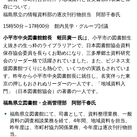
存について」
福島県立の情報資料部の逐次刊行物担当 阿部千春氏
15時50分～17時00分 館内見学・グループ討議
小平市中央図書館館長 蛭田廣一 氏
は、小平市の図書館生
え抜きの生っ粋のライブラリアンで、日本図書館協会資料
保存協会委員を長らくお勤めになり、三多摩郷土資料研究
会のリーダー格で活躍されていました。また、ビジネス支
援図書館づくりにも熱心で、いくつかの実践もされていま
す。昨年から小平市中央図書館長に就任し、名実伴った東
京の押しもおされぬリーダーの一人です。「地域資料入
門」（日本図書館協会）の著書の一人です。
福島県立図書館・企画管理部 阿部千春氏
福島県立図書館にて、司書として、資料整理業務、一般
資料の調査相談業務を経て、4年間、地域資料を担当。
昨年度は、市町村協力関係業務、今年度は逐次刊行物担
当。