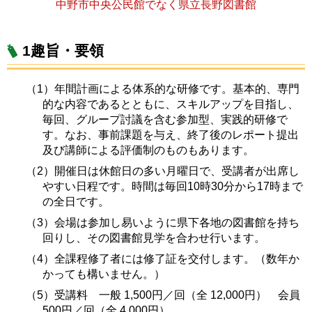
中野市中央公民館でなく県立長野図書館
1趣旨・要領
（1）年間計画による体系的な研修です。基本的、専門
的な内容であるとともに、スキルアップを目指し、
毎回、グループ討議を含む参加型、実践的研修で
す。なお、事前課題を与え、終了後のレポート提出
及び講師による評価制のものもあります。
（2）開催日は休館日の多い月曜日で、受講者が出席し
やすい日程です。時間は毎回10時30分から17時まで
の全日です。
（3）会場は参加し易いように県下各地の図書館を持ち
回りし、その図書館見学を合わせ行います。
（4）全課程修了者には修了証を交付します。（数年か
かっても構いません。）
（5）受講料 一般 1,500円／回（全 12,000円） 会員
500円／回（全 4,000円）