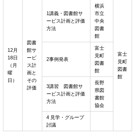
横浜
1講義・図書館サ
市立
ービス計画と評価
中央
方法
図書
館
図書
富士
12月
館サ
富士
見町
18日
ービ
2事例発表
見町
図書
（月
ス計
図書
館
曜
画と
館
日）
その
長野
3講習 図書館サ
評価
県図
ービス計画と評価
書館
方法
協会
4 見学・グループ
討議