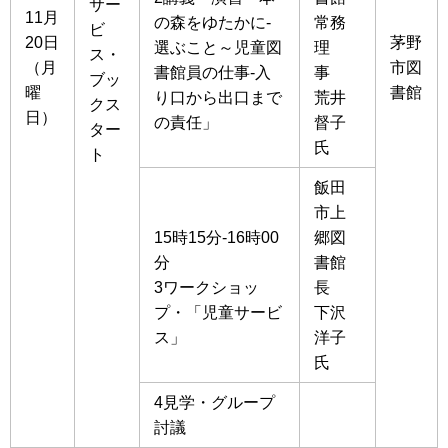
サー
11月
の森をゆたかに-
常務
ビ
20日
茅野
選ぶこと～児童図
理
ス・
（月
市図
書館員の仕事-入
事
ブッ
曜
書館
り口から出口まで
荒井
クス
日）
の責任」
督子
ター
氏
ト
飯田
市上
15時15分-16時00
郷図
分
書館
3ワークショッ
長
プ・「児童サービ
下沢
ス」
洋子
氏
4見学・グループ
討議