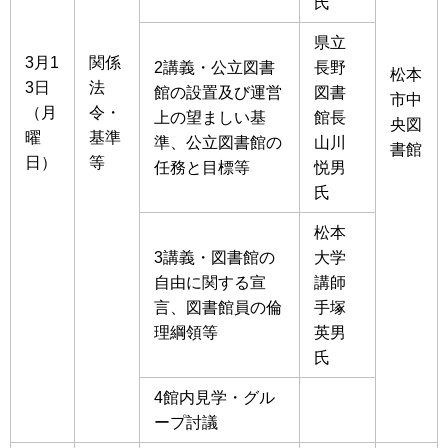
氏
県立
3月1
関係
2講義・公立図書
長野
松本
3日
法
館の設置及び運営
図書
市中
（月
令・
上の望ましい基
館長
央図
曜
基準
準、公立図書館の
山川
書館
日）
等
任務と目標等
悦男
氏
松本
3講義・図書館の
大学
自由に関する宣
講師
言、図書館員の倫
手塚
理綱領等
英男
氏
4館内見学・グル
ープ討議