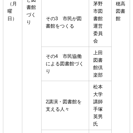
（月
茅野
穂高
書館
曜
市図
図書
づく
日）
その3 市民が図
書館
館
り
書館をつくる
運営
委員
会
上田
その4 市民協働
図書
による図書館づく
館倶
り
楽部
松本
大学
2講演・図書館を
講師
支える人々
手塚
英男
氏