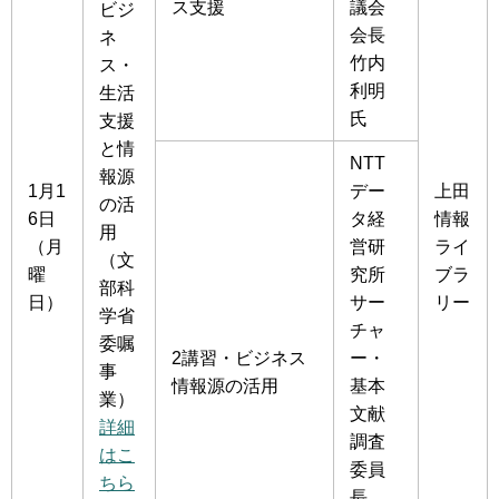
ス支援
議会
ビジ
会長
ネ
竹内
ス・
利明
生活
氏
支援
と情
NTT
報源
1月1
デー
上田
の活
6日
タ経
情報
用
（月
営研
ライ
（文
曜
究所
ブラ
部科
日）
サー
リー
学省
チャ
委嘱
2講習・ビジネス
ー・
事
情報源の活用
基本
業）
文献
詳細
調査
はこ
委員
ちら
長