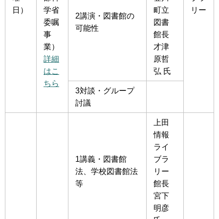
日）
学省
町立
リー
2講演・図書館の
委嘱
図書
可能性
事
館長
業）
才津
詳細
原哲
はこ
弘 氏
ちら
3対談・グループ
討議
上田
情報
ライ
1講義・図書館
ブラ
法、学校図書館法
リー
等
館長
宮下
明彦