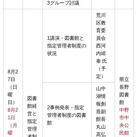
3グループ討議
荒川
区教
育委
1講演・図書館と
員会
指定管理者制度の
西河
状況
内靖
泰 氏
（予
8月2
定）
7日
県立
（日
長野
山中
曜
図書
湖情
図書
日）
館
報創
館経
2事例発表・指定
8月2
中野
造副
営と
管理者制度の図書
1日
市中
館長
指定
館
（月
央公
丸山
管理
曜
民館
高弘
者制