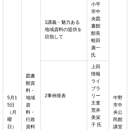
小平
市中
央図
1講義・魅力ある
書館
地域資料の提供を
館長
目指して
蛭田
廣一
氏
上田
情報
図書
ライ
館資
ブラ
料・
2事例発表
リー
5月1
地域
中野
主査
5日
資
市中
荒井
（月
料・
央公
美栄
曜
行政
民館
子 氏
日）
資料
講堂