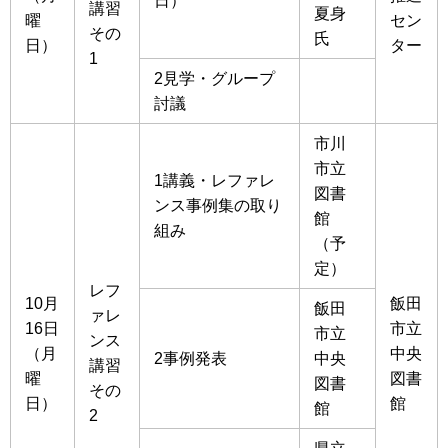
日）
講習
夏身
曜
セン
その
氏
日）
ター
1
2見学・グループ
討議
市川
市立
1講義・レファレ
図書
ンス事例集の取り
館
組み
（予
定）
レフ
10月
飯田
飯田
ァレ
16日
市立
市立
ンス
（月
中央
2事例発表
中央
講習
曜
図書
図書
その
日）
館
館
2