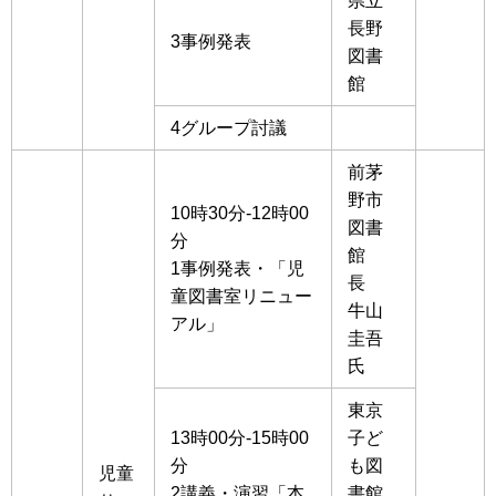
県立
長野
3事例発表
図書
館
4グループ討議
前茅
野市
10時30分-12時00
図書
分
館
1事例発表・「児
長
童図書室リニュー
牛山
アル」
圭吾
氏
東京
13時00分-15時00
子ど
分
も図
児童
2講義・演習「本
書館