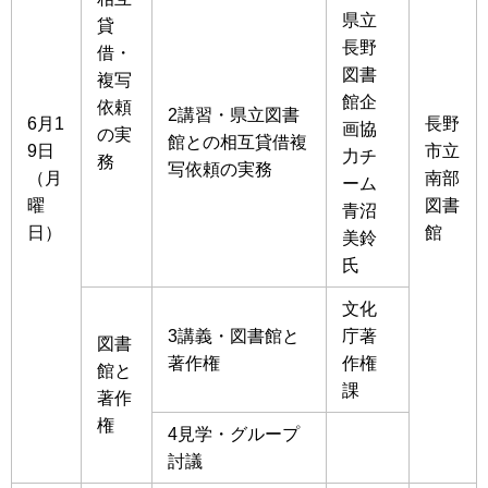
県立
貸
長野
借・
図書
複写
館企
依頼
2講習・県立図書
6月1
長野
画協
の実
館との相互貸借複
9日
市立
力チ
務
写依頼の実務
（月
南部
ーム
曜
図書
青沼
日）
館
美鈴
氏
文化
3講義・図書館と
庁著
図書
著作権
作権
館と
課
著作
権
4見学・グループ
討議