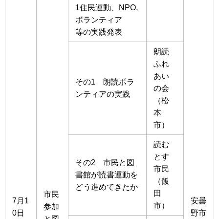
1住民運動、NPO,
ボランティア
等の実践発表
朗読
ふれ
あい
その1 朗読ボラ
の会
ンティアの実践
（松
本
市）
読む
とす
その2 市民と図
市民
書館が読書運動を
（飯
どう進めてきたか
田
市民
7月1
安曇
市）
参加
0日
野市
と図