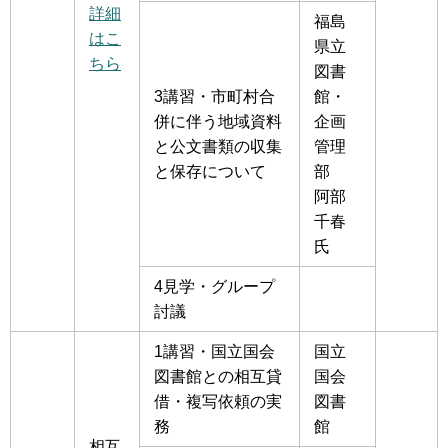
詳細
福島
はこ
県立
ちら
図書
3講習・市町村合
館・
併に伴う地域資料
企画
と公文書類の収集
管理
と保存について
部
阿部
千春
氏
4見学・グループ
討議
1講習・国立国会
国立
図書館との相互貸
国会
借・複写依頼の実
図書
務
館
相互