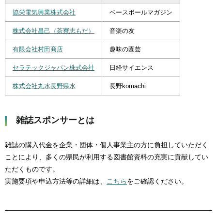
協栄電気興業株式会社
ベースボールマガジン
株式会社昌己（茶寮志もだ）
音楽の友
有限会社村田商店
趣味の園芸
セラテックジャパン株式会社
日経サイエンス
株式会社丸水長野県水
長野komachi
雑誌スポンサーとは
雑誌の購入代金を企業・団体・個人事業主の方に負担していただく
ことにより、多くの県民が利用する図書館資料の充実に貢献してい
ただくものです。
実施要項や申込方法等の詳細は、
こちら
をご確認ください。