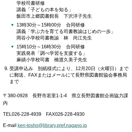
学校司書研修
講義「子どもの本を知る」
飯田市上郷図書館長 下沢洋子先生
13時30分～15時00分 合同研修
講義「学ぶ力を育てる司書教諭はじめの一歩」
岡谷小学校司書教諭 林 尚江先生
15時10分～16時30分 合同研修
実践発表「調べ学習を支援する」
麻績小学校司書 橋渡久美子先生
受講申込み 別紙様式により、12月20日（火曜日）まで
に郵送、FAXまたはメールにて長野県図書館協会事務局
まで
〒380-0928 長野市若里1-1-4 県立長野図書館企画協力課
内
TEL026-228-4939 FAX026-228-4930
E-mail
ken-tosho@library.pref.nagano.jp